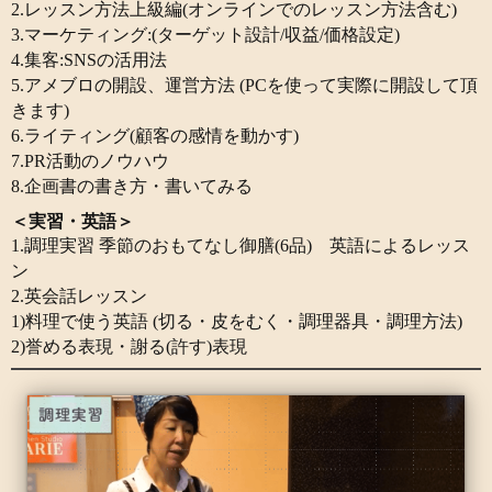
2.レッスン方法上級編(オンラインでのレッスン方法含む)
3.マーケティング:(ターゲット設計/収益/価格設定)
4.集客:SNSの活用法
5.アメブロの開設、運営方法 (PCを使って実際に開設して頂
きます)
6.ライティング(顧客の感情を動かす)
7.PR活動のノウハウ
8.企画書の書き方・書いてみる
＜実習・英語＞
1.調理実習 季節のおもてなし御膳(6品) 英語によるレッス
ン
2.英会話レッスン
1)料理で使う英語 (切る・皮をむく・調理器具・調理方法)
2)誉める表現・謝る(許す)表現