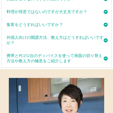
英語が堪能でなくても問題ありません。
料理が得意ではないのですが大丈夫ですか？
講師として必要なのは、英語力よりも、日本の家庭料
この講座では、おにぎりをはじめとした簡単な家庭料
理についての知識と経験です。講座で必要な英語表現
集客をどうすればいいですか？
理の作り方を中心に学びます。
は、簡単なものから始めて徐々に増やしていくので、
集客はわしょクックのHPに皆さんの教室を掲載して宣
英語が苦手な方でも安心して受講できます。
料理が苦手でも、おにぎりが握れる程度の技術があれ
外国人向けの開講方法、教え方はどうすればいいです
伝します。また旅行会社からのお仕事をご紹介しま
ば十分に受講できます。また、講師養成講座では、基
か？
す。
本的な料理の作り方や調理器具の使い方など、初心者
開講方法、教室のコンセプト作りを一緒にします。他
にもわかりやすい授業を提供します。
さらに、皆さんがご自身で集客できるノウハウをご紹
携帯とPCの2台のディバイスを使って画面の切り替え
の方と違う優位差別化されたお教室を作ります。
介します。
方法や教え方の極意をご紹介します
携帯とPCの2台のディバイスを使って画面の切り替え
方法や教え方の極意をご紹介します英語が堪能でなく
ても問題ありません。
講師として必要なのは、英語力よりも、日本の家庭料
理についての知識と経験です。講座で必要な英語表現
は、簡単なものから始めて徐々に増やしていくので、
英語が苦手な方でも安心して受講できます。