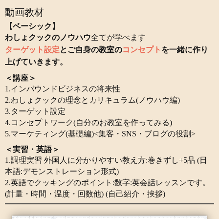
動画教材
【ベーシック】
わしょクックのノウハウ
全てが学べます
ターゲット設定
とご自身の教室の
コンセプト
を一緒に作り
上げていきます。
＜講座＞
1.インバウンドビジネスの将来性
2.わしょクックの理念とカリキュラム(ノウハウ編)
3.ターゲット設定
4.コンセプトワーク(自分のお教室を作ってみる)
5.マーケティング(基礎編)<集客・SNS・ブログの役割>
＜実習・英語＞
1.調理実習 外国人に分かりやすい教え方:巻きずし+5品 (日
本語:デモンストレーション形式)
2.英語でクッキングのポイント:数字:英会話レッスンです。
(計量・時間・温度・回数他) (自己紹介・挨拶)