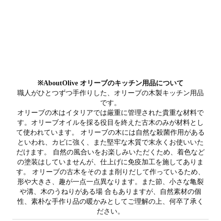
※AboutOlive オリーブのキッチン用品について
職人がひとつずつ手作りした、オリーブの木製キッチン用品
です。
オリーブの木はイタリアでは厳重に管理された貴重な材料で
す。オリーブオイルを採る役目を終えた古木のみが材料とし
て使われています。 オリーブの木には自然な殺菌作用がある
といわれ、カビに強く、また堅牢な木質で末永くお使いいた
だけます。 自然の風合いをお楽しみいただくため、着色など
の塗装はしていませんが、仕上げに免疫加工を施してありま
す。 オリーブの古木をそのまま削りだして作っているため、
形や大きさ、趣が一点一点異なります。また節、小さな亀裂
や溝、木のうねりがある場 合もありますが、自然素材の個
性、素朴な手作り品の暖かみとしてご理解の上、何卒了承く
ださい。