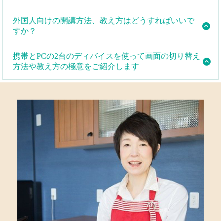
は、簡単なものから始めて徐々に増やしていくので、
集客はわしょクックのHPに皆さんの教室を掲載して宣
英語が苦手な方でも安心して受講できます。
料理が苦手でも、おにぎりが握れる程度の技術があれ
外国人向けの開講方法、教え方はどうすればいいで
伝します。また旅行会社からのお仕事をご紹介しま
ば十分に受講できます。また、講師養成講座では、基
すか？
す。
本的な料理の作り方や調理器具の使い方など、初心者
開講方法、教室のコンセプト作りを一緒にします。他
にもわかりやすい授業を提供します。
さらに、皆さんがご自身で集客できるノウハウをご紹
携帯とPCの2台のディバイスを使って画面の切り替え
の方と違う優位差別化されたお教室を作ります。
介します。
方法や教え方の極意をご紹介します
携帯とPCの2台のディバイスを使って画面の切り替え
方法や教え方の極意をご紹介します英語が堪能でなく
ても問題ありません。
講師として必要なのは、英語力よりも、日本の家庭料
理についての知識と経験です。講座で必要な英語表現
は、簡単なものから始めて徐々に増やしていくので、
英語が苦手な方でも安心して受講できます。