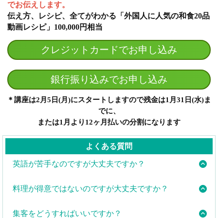
でお伝えします。
伝え方、レシピ、全てがわかる「外国人に人気の和食20品
動画レシピ」100,000円相当
クレジットカードでお申し込み
銀行振り込みでお申し込み
＊講座は2月5日(月)にスタートしますので残金は1月31日(水)ま
でに、
または1月より12ヶ月払いの分割になります
よくある質問
英語が苦手なのですが大丈夫ですか？
英語が堪能でなくても問題ありません。
料理が得意ではないのですが大丈夫ですか？
講師として必要なのは、英語力よりも、日本の家庭料
この講座では、おにぎりをはじめとした簡単な家庭料
理についての知識と経験です。講座で必要な英語表現
集客をどうすればいいですか？
理の作り方を中心に学びます。