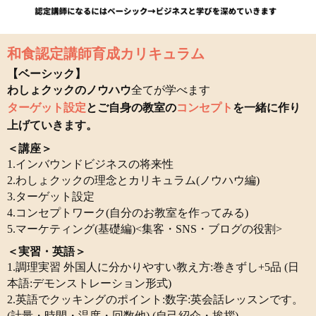
和食認定講師育成カリキュラム
【ベーシック】
わしょクックのノウハウ
全てが学べます
ターゲット設定
とご自身の教室の
コンセプト
を一緒に作り
上げていきます。
＜講座＞
1.インバウンドビジネスの将来性
2.わしょクックの理念とカリキュラム(ノウハウ編)
3.ターゲット設定
4.コンセプトワーク(自分のお教室を作ってみる)
5.マーケティング(基礎編)<集客・SNS・ブログの役割>
＜実習・英語＞
1.調理実習 外国人に分かりやすい教え方:巻きずし+5品 (日
本語:デモンストレーション形式)
2.英語でクッキングのポイント:数字:英会話レッスンです。
(計量・時間・温度・回数他) (自己紹介・挨拶)