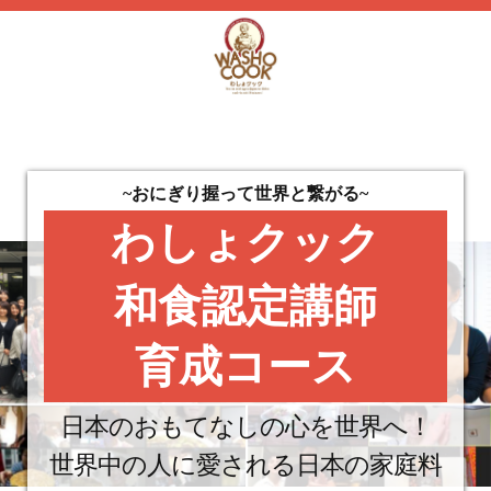
~おにぎり握って世界と繋がる~
わしょクック
和食認定講師
育成コース
日本のおもてなしの心を世界へ！
世界中の人に愛される日本の家庭料