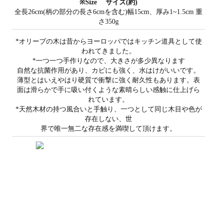
※Size サイズ(約)
全長26cm(柄の部分の長さ6cmを含む)幅15cm、厚み1~1.5cm 重
さ350g
*オリーブの木は昔からヨーロッパではキッチン道具として使
われてきました。
*一つ一つ手作りなので、大きさが多少異なります
自然な抗菌作用があり、カビにも強く、水はけがいいです。
薄型とはいえやはり硬質で衝撃に強く耐久性もあります。表
面は滑らかで手に吸い付くような素晴らしい感触に仕上げら
れています。
*天然木材の持つ風合いと手触り、一つとして同じ木目や色が
存在しない、世
界で唯一無二な存在感を満喫して頂けます。