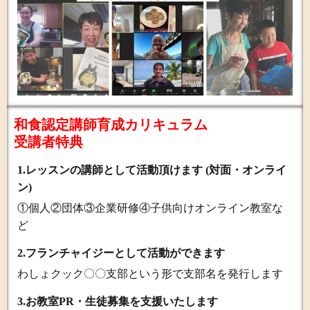
和食認定講師育成カリキュラム
受講者特典
1.レッスンの講師として活動頂けます (対面・オンライ
ン)
①個人②団体③企業研修④子供向けオンライン教室な
ど
2.フランチャイジーとして活動ができます
わしょクック〇〇支部という形で支部名を発行します
3
.お教室PR・生徒募集を支援いたします