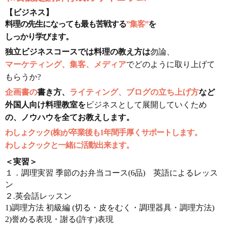
【ビジネス】
料理の先生になっても最も苦戦する
”集客”
を
しっかり学びます。
独立ビジネスコースでは料理の教え方は
勿論、
マーケティング、集客、メディア
でどのように取り上げて
もらうか?
企画書の
書き方、
ライティング、ブログの立ち上げ方
など
外国人向け料理教室を
ビジネスとして展開していくため
の、ノウハウを全てお教えします。
わしょクック(株)が卒業後も1年間手厚くサポートします。
わしょクックと一緒に活動出来ます。
＜実習＞
１．調理実習 季節のお弁当コース(6品) 英語によるレッス
ン
２.英会話レッスン
1)調理方法 初級編 (切る・皮をむく・調理器具・調理方法)
2)誉める表現・謝る(許す)表現