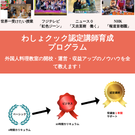
世界一受けたい授業
フジテレビ
ニュース０
NHK
「虹色ジーン」
「又吉直樹 働く」
「報道首都圏」
わしょクック認定講師育成
プログラム
外国人料理教室の開校・運営・収益アップのノウハウを全
て教えます！