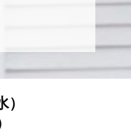
(水）
間）