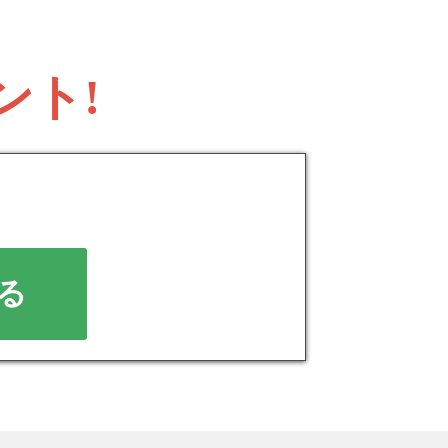
ント!
。
る