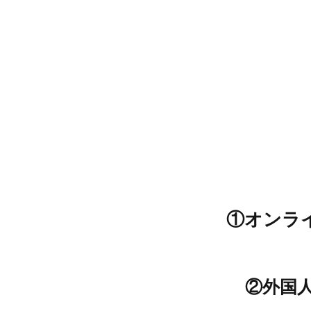
①オンラ
②外国