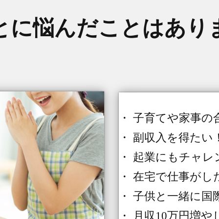
とに悩んだことはあり
・ 子育てや家事の
・ 副収入を得たい
・ 起業にもチャレ
・ 在宅で仕事がし
・ 子供と一緒に国
・ 月収10万円増や