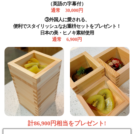
（英語の字幕付）
通常 30,000円
③外国人に愛される、
便利でスタイリッシュなお重枡セットをプレゼント！
日本の美・ヒノキ素材使用
通常 6,900円
計86,900円相当をプレゼント!