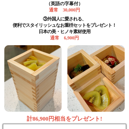
（英語の字幕付）
通常 30,000円
③外国人に愛される、
便利でスタイリッシュなお重枡セットをプレゼント！
日本の美・ヒノキ素材使用
通常 6,900円
計86,900円相当をプレゼント!