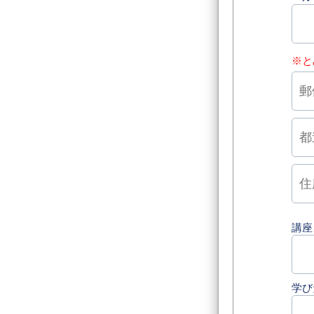
※と
講座
学び