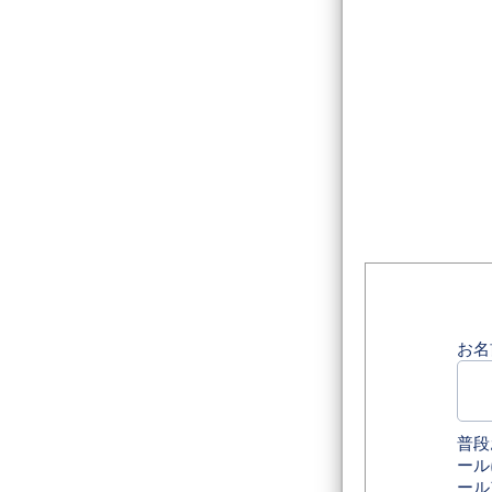
お名
普段
ール
ール