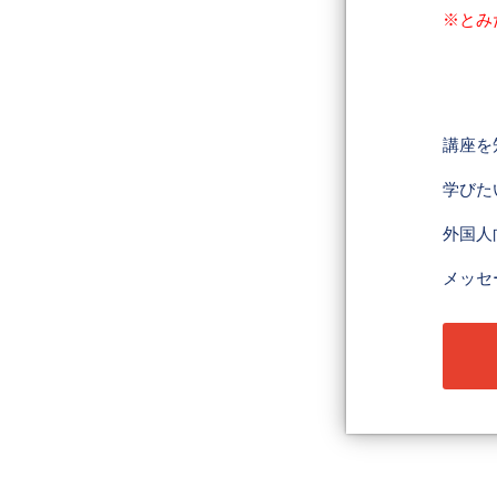
※とみ
講座を
学びた
外国人
メッセ