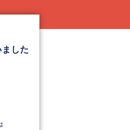
いました
は