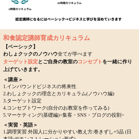
和食認定講師育成カリキュラム
【ベーシック】
わしょクックのノウハウ
全てが学べます
ターゲット設定
とご自身の教室の
コンセプト
を一緒に作り
上げていきます。
＜講座＞
1.インバウンドビジネスの将来性
2.わしょクックの理念とカリキュラム(ノウハウ編)
3.ターゲット設定
4.コンセプトワーク(自分のお教室を作ってみる)
5.マーケティング(基礎編)<集客・SNS・ブログの役割>
＜実習・英語＞
1.調理実習 外国人に分かりやすい教え方:巻きずし+5品 (日
本語:デモンストレーション形式)