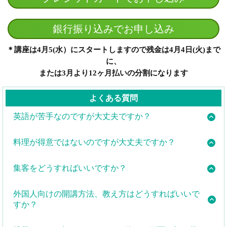
銀行振り込みでお申し込み
＊講座は4月5(水）にスタートしますので残金は4月4日(火)まで
に、
または3月より12ヶ月払いの分割になります
よくある質問
英語が苦手なのですが大丈夫ですか？
英語が堪能でなくても問題ありません。
料理が得意ではないのですが大丈夫ですか？
講師として必要なのは、英語力よりも、日本の家庭料
この講座では、おにぎりをはじめとした簡単な家庭料
理についての知識と経験です。講座で必要な英語表現
集客をどうすればいいですか？
理の作り方を中心に学びます。
は、簡単なものから始めて徐々に増やしていくので、
集客はわしょクックのHPに皆さんの教室を掲載して宣
英語が苦手な方でも安心して受講できます。
料理が苦手でも、おにぎりが握れる程度の技術があれ
外国人向けの開講方法、教え方はどうすればいいで
伝します。また旅行会社からのお仕事をご紹介しま
ば十分に受講できます。また、講師養成講座では、基
すか？
す。
本的な料理の作り方や調理器具の使い方など、初心者
開講方法、教室のコンセプト作りを一緒にします。他
にもわかりやすい授業を提供します。