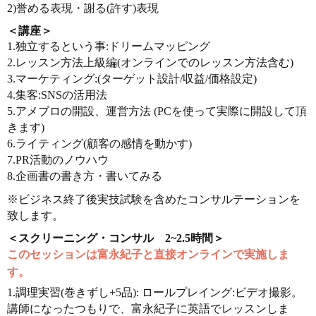
2)誉める表現・謝る(許す)表現
＜講座＞
1.独立するという事:ドリームマッピング
2.レッスン方法上級編(オンラインでのレッスン方法含む)
3.マーケティング:(ターゲット設計/収益/価格設定)
4.集客:SNSの活用法
5.アメブロの開設、運営方法 (PCを使って実際に開設して頂
きます)
6.ライティング(顧客の感情を動かす)
7.PR活動のノウハウ
8.企画書の書き方・書いてみる
※ビジネス終了後実技試験を含めたコンサルテーションを
致します。
＜スクリーニング・コンサル 2~2.5時間＞
このセッションは富永紀子と直接オンラインで実施しま
す。
1.調理実習(巻きずし+5品): ロールプレイング:ビデオ撮影。
講師になったつもりで、富永紀子に英語でレッスンしま