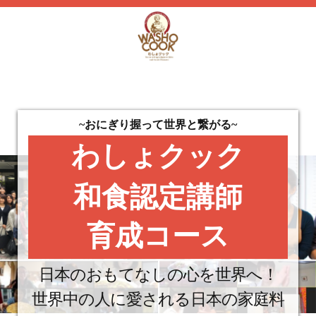
~おにぎり握って世界と繋がる~
わしょクック
和食認定講師
育成コース
日本のおもてなしの心を世界へ！
世界中の人に愛される日本の家庭料