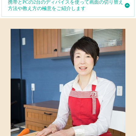
さらに、皆さんがご自身で集客できるノウハウをご紹
携帯とPCの2台のディバイスを使って画面の切り替え
の方と違う優位差別化されたお教室を作ります。
介します。
方法や教え方の極意をご紹介します
携帯とPCの2台のディバイスを使って画面の切り替え
方法や教え方の極意をご紹介します英語が堪能でなく
ても問題ありません。
講師として必要なのは、英語力よりも、日本の家庭料
理についての知識と経験です。講座で必要な英語表現
は、簡単なものから始めて徐々に増やしていくので、
英語が苦手な方でも安心して受講できます。