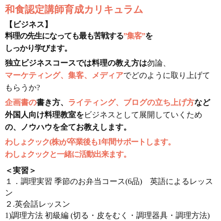
和食認定講師育成カリキュラム
【ビジネス】
料理の先生になっても最も苦戦する
”集客”
を
しっかり学びます。
独立ビジネスコースでは料理の教え方は
勿論、
マーケティング、集客、メディア
でどのように取り上げて
もらうか?
企画書の
書き方、
ライティング、ブログの立ち上げ方
など
外国人向け料理教室を
ビジネスとして展開していくため
の、ノウハウを全てお教えします。
わしょクック(株)が卒業後も1年間サポートします。
わしょクックと一緒に活動出来ます。
＜実習＞
１．調理実習 季節のお弁当コース(6品) 英語によるレッス
ン
２.英会話レッスン
1)調理方法 初級編 (切る・皮をむく・調理器具・調理方法)