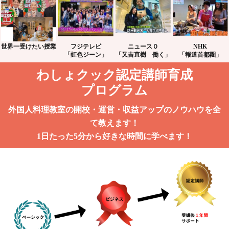
世界一受けたい授業
フジテレビ
ニュース０
NHK
「虹色ジーン」
「又吉直樹 働く」
「報道首都圏」
わしょクック認定講師育成
プログラム
外国人料理教室の開校・運営・収益アップのノウハウを全
て教えます！
1日たった5分から好きな時間に学べます！