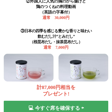
②外国人に人気の鶏のから揚げと
鶏のつくねの料理動画
（英語の字幕付）
通常 30,000円
③日本の四季を感じる豊かな香りと味わい
飲むだし汁”とみだし”
（桜昆布だし・抹茶昆布だし）
通常 7,000円
計87,000円相当を
プレゼント!
💻 今すぐ席を確保する ⇦