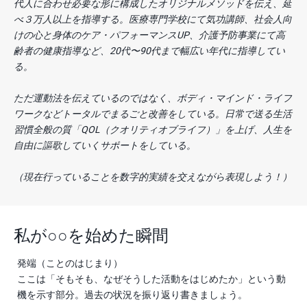
代人に合わせ必要な形に構成したオリジナルメソッドを伝え、延
べ３万人以上を指導する。医療専門学校にて気功講師、社会人向
けの心と身体のケア・パフォーマンスUP、介護予防事業にて高
齢者の健康指導など、20代〜90代まで幅広い年代に指導してい
る。
ただ運動法を伝えているのではなく、ボディ・マインド・ライフ
ワークなどトータルでまるごと改善をしている。日常で送る生活
習慣全般の質「QOL（クオリティオブライフ）」を上げ、人生を
自由に謳歌していくサポートをしている。
（現在行っていることを数字的実績を交えながら表現しよう！）
私が○○を始めた瞬間
発端（ことのはじまり）
ここは「そもそも、なぜそうした活動をはじめたか」という動
機を示す部分。過去の状況を振り返り書きましょう。