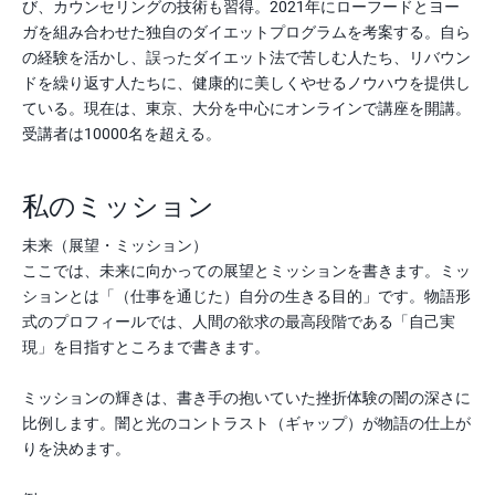
び、カウンセリングの技術も習得。2021年にローフードとヨー
ガを組み合わせた独自のダイエットプログラムを考案する。自ら
の経験を活かし、誤ったダイエット法で苦しむ人たち、リバウン
ドを繰り返す人たちに、健康的に美しくやせるノウハウを提供し
ている。現在は、東京、大分を中心にオンラインで講座を開講。
受講者は10000名を超える。
私のミッション
未来（展望・ミッション）
ここでは、未来に向かっての展望とミッションを書きます。ミッ
ションとは「（仕事を通じた）自分の生きる目的」です。物語形
式のプロフィールでは、人間の欲求の最高段階である「自己実
現」を目指すところまで書きます。
ミッションの輝きは、書き手の抱いていた挫折体験の闇の深さに
比例します。闇と光のコントラスト（ギャップ）が物語の仕上が
りを決めます。